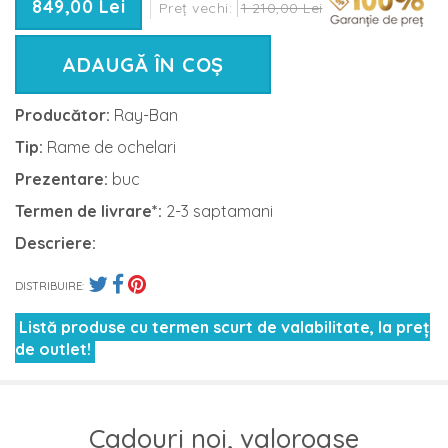
849,00 Lei
Preț vechi:
1 210,00 Lei
ADAUGĂ ÎN COȘ
Producător:
Ray-Ban
Tip:
Rame de ochelari
Prezentare:
buc
Termen de livrare*:
2-3 saptamani
Descriere:
DISTRIBUIRE:
Listă produse cu termen scurt de valabilitate, la preț
de outlet!
Cadouri noi, valoroase