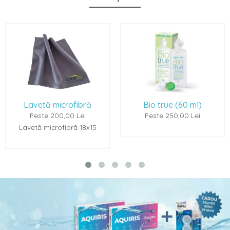
icrofibră
Bio true (60 ml)
Renu Multi
00,00 Lei
Peste 250,00 Lei
Peste 2
ofibră 18x15