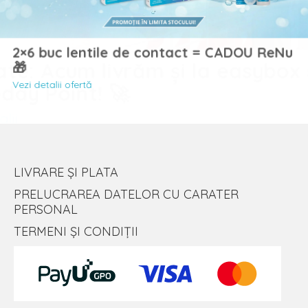
Noutate: Acum livrăm și la easybox sau
buc lentile de contact = CADOU
Sameday Point! 🚀
Vezi detalii
talii ofertă
LIVRARE ȘI PLATA
PRELUCRAREA DATELOR CU CARATER
PERSONAL
TERMENI ȘI CONDIȚII