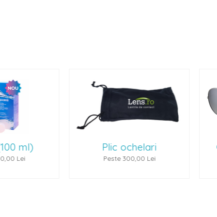
lic ochelari
Ochelari de soare 1
este 300,00 Lei
Peste 500,00 Lei