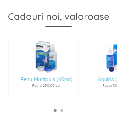
Cadouri noi, valoroase
(60ml)
Aquiris (100 ml)
P
ei
Peste 300,00 Lei
P