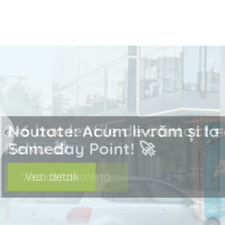
prev
Noutate: Acum livrăm ș
Sameday Point! 🚀
Vezi detalii