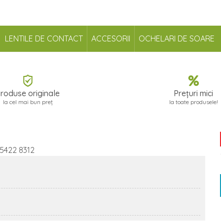
LENTILE DE CONTACT
ACCESORII
OCHELARI DE SOARE
roduse originale
Prețuri mici
la cel mai bun preț
la toate produsele!