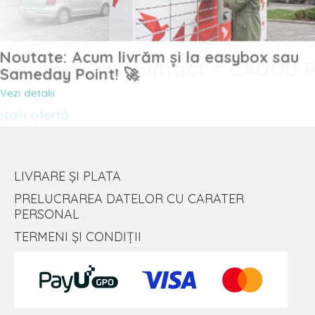
Noutate: Acum livrăm și la easybox sau
uc lentile de contact = CADOU
Sameday Point! 🚀
Vezi detalii
lii ofertă
LIVRARE ȘI PLATA
PRELUCRAREA DATELOR CU CARATER
PERSONAL
TERMENI ȘI CONDIȚII