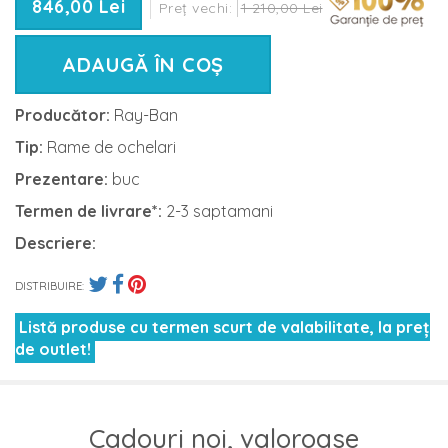
846,00 Lei
Preț vechi:
1 210,00 Lei
ADAUGĂ ÎN COȘ
Producător:
Ray-Ban
Tip:
Rame de ochelari
Prezentare:
buc
Termen de livrare*:
2-3 saptamani
Descriere:
DISTRIBUIRE:
Listă produse cu termen scurt de valabilitate, la preț
de outlet!
Cadouri noi, valoroase