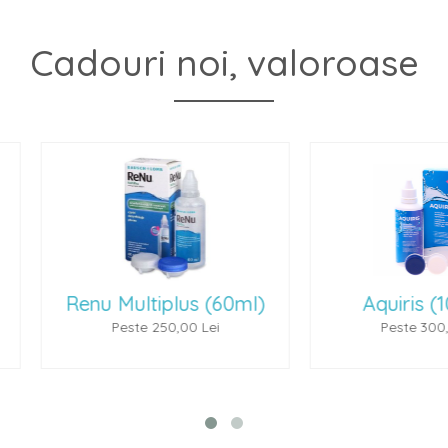
Cadouri noi, valoroase
(60ml)
Aquiris (100 ml)
P
ei
Peste 300,00 Lei
P