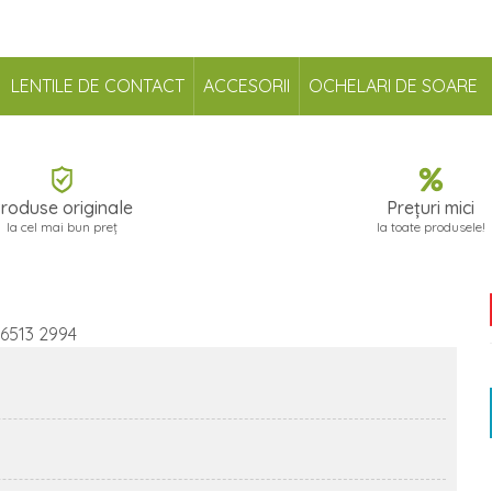
LENTILE DE CONTACT
ACCESORII
OCHELARI DE SOARE
roduse originale
Prețuri mici
la cel mai bun preț
la toate produsele!