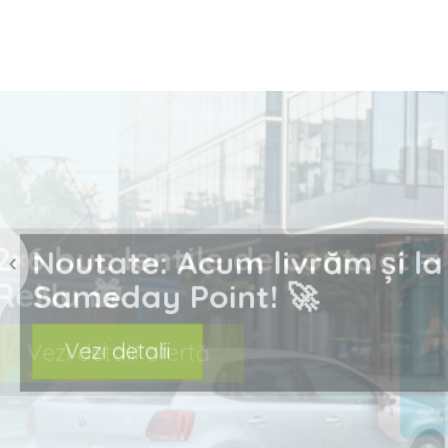
prev
Noutate: Acum livrăm ș
Sameday Point! 🚀
Vezi detalii