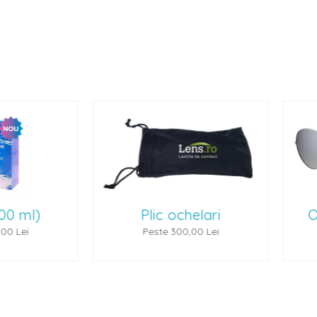
lic ochelari
Ochelari de soare 1
este 300,00 Lei
Peste 500,00 Lei