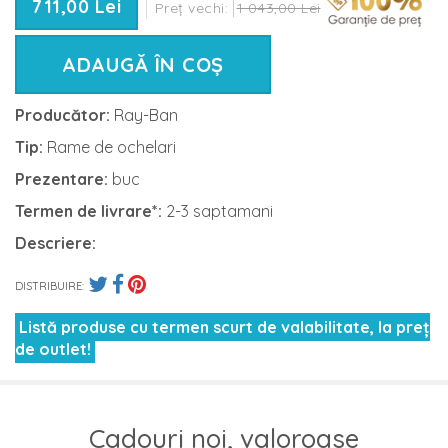
711,00 Lei
Preț vechi:
1 043,00 Lei
ADAUGĂ ÎN COȘ
Producător:
Ray-Ban
Tip:
Rame de ochelari
Prezentare:
buc
Termen de livrare*:
2-3 saptamani
Descriere:
DISTRIBUIRE:
Listă produse cu termen scurt de valabilitate, la preț
de outlet!
Cadouri noi, valoroase