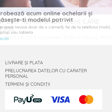
Probează acum online ochelarii și
găsește-ti modelul potrivit
ORT REMARCABIL OCHI CARE
Vei avea nevoie doar de o cameră, fie de la telefonul mobil,
IRĂ
laptop sau tableta
Detalii
 68,00 Lei (30 buc) Lunare: 45,00 lei (3buc), 85,
LIVRARE ȘI PLATA
PRELUCRAREA DATELOR CU CARATER
PERSONAL
TERMENI ȘI CONDIȚII