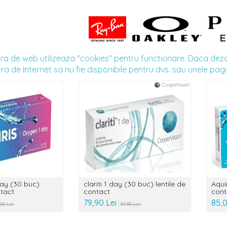
a de web utilizeaza "cookies" pentru functionare. Daca dezact
a de Internet sa nu fie disponibile pentru dvs. sau unele pagi
day (30 buc)
clariti 1 day (30 buc) lentile de
Aquir
ntact
contact
cont
79,90 Lei
85,
,00 Lei
89,50 Lei