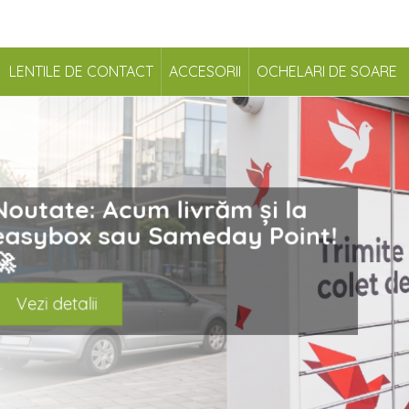
LENTILE DE CONTACT
ACCESORII
OCHELARI DE SOARE
Noutate: Acum livrăm și la
easybox sau Sameday Point!
🚀
Vezi detalii