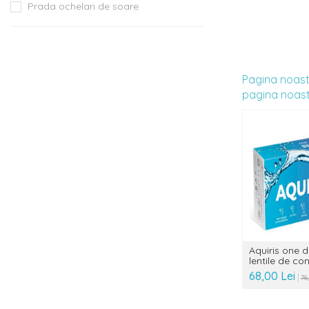
Prada ochelari de soare
Pagina noastr
pagina noastr
Aquiris one 
lentile de co
68,00 Lei
76