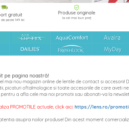
Produse originale
ort gratuit
la cel mai bun preț
 de peste 149 lei
nit pe pagina noastră!
l mai nou magazin online de lentile de contact si accesorii! De a
ii, picaturi oftalmologice si toate accesoriile de care aveti nev
u pentru a afla cele mai noi promotii sau abonati-va la newslet
aliza PROMOTIILE actuale, click aici:
https://lens.ro/promot
tentia asupra noilor produse! Din acest moment comercializ