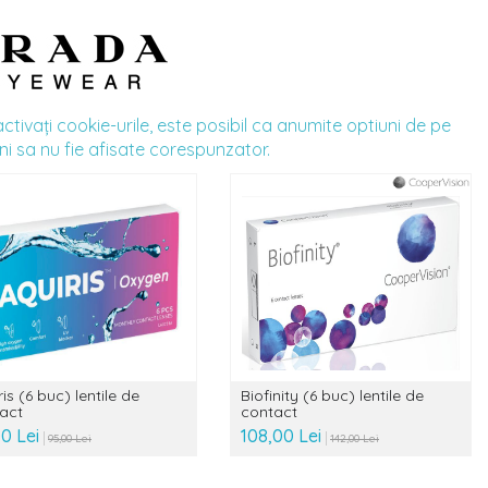
ivaţi cookie-urile, este posibil ca anumite optiuni de pe
ni sa nu fie afisate corespunzator.
is (6 buc) lentile de
Biofinity (6 buc) lentile de
act
contact
00 Lei
108,00 Lei
95,00 Lei
142,00 Lei