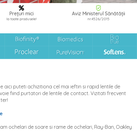
Prețuri mici
Aviz Ministerul Sănătății
la toate produsele!
nr.4526/2015
ici puteti achizitiona cel mai ieftin si rapid lentile de
oie fiind purtatori de lentile de contact. Vizitati frecvent
ter!
ie
am ochelari de soare si rame de ochelari, Ray-Ban, Oakley