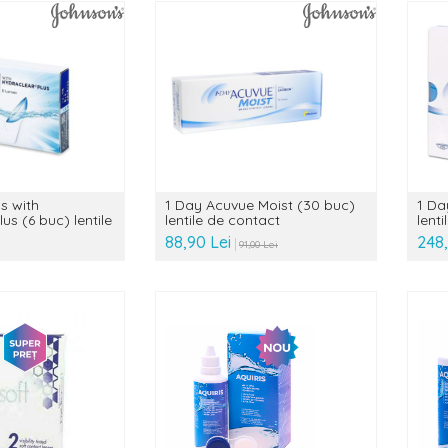
s with
1 Day Acuvue Moist (30 buc)
1 Da
us (6 buc) lentile
lentile de contact
lent
88,90 Lei
248
91,00 Lei