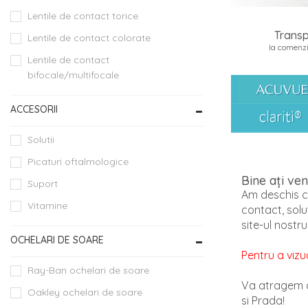
Lentile de contact torice
Transp
Lentile de contact colorate
la comenzi
Lentile de contact
bifocale/multifocale
ACCESORII
Solutii
Picaturi oftalmologice
Bine ați ve
Suport
Am deschis ce
Vitamine
contact, solut
site-ul nostr
OCHELARI DE SOARE
Pentru a vizu
Ray-Ban ochelari de soare
Va atragem a
Oakley ochelari de soare
si Prada!