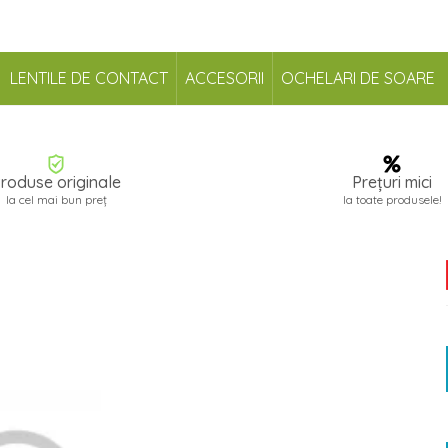
LENTILE DE CONTACT
ACCESORII
OCHELARI DE SOARE
roduse originale
Prețuri mici
la cel mai bun preț
la toate produsele!