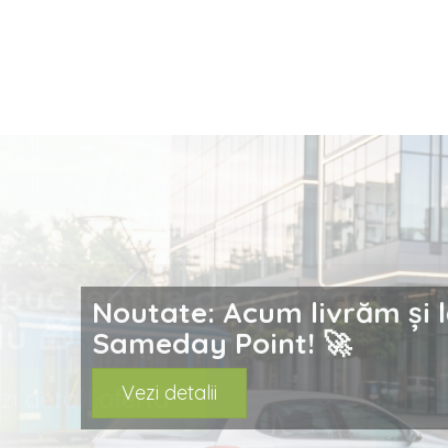
prev
Noutate: Acum livrăm ș
Sameday Point! 🚀
Vezi detalii