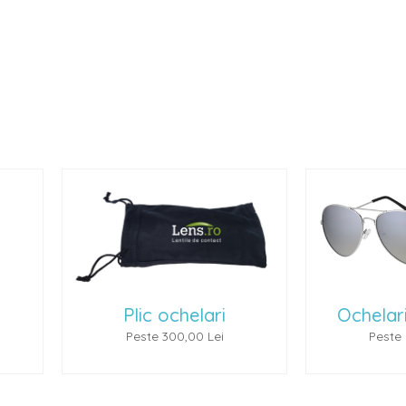
lic ochelari
Ochelari de soare 1
este 300,00 Lei
Peste 500,00 Lei