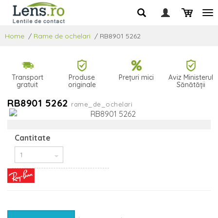
Home
/
Rame de ochelari
/
RB8901 5262
Transport
Produse
Prețuri mici
Aviz Ministerul
gratuit
originale
Sănătății
RB8901 5262
rame_de_ochelari
Cantitate