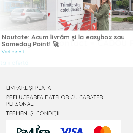
Noutate: Acum livrăm și la easybox sau
uc lentile de contact = CADOU
Sameday Point! 🚀
Vezi detalii
lii ofertă
LIVRARE ȘI PLATA
PRELUCRAREA DATELOR CU CARATER
PERSONAL
TERMENI ȘI CONDIȚII