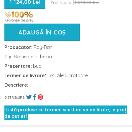
1 124,00 Lei
Preț vechi:
1 543,00 Lei
ADAUGĂ ÎN COȘ
Producător:
Ray-Ban
Tip:
Rame de ochelari
Prezentare:
buc
Termen de livrare*:
3-5 zile lucratoare
Descriere:
DISTRIBUIRE:
Listă produse cu termen scurt de valabilitate, la preț
de outlet!