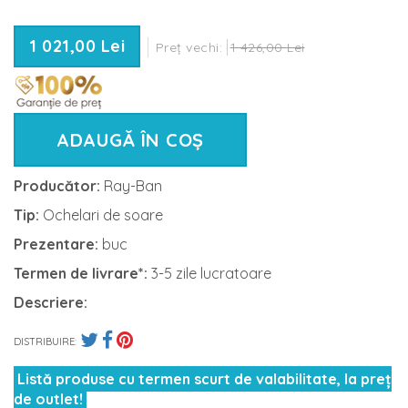
1 021,00 Lei
Preț vechi:
1 426,00 Lei
ADAUGĂ ÎN COȘ
Producător:
Ray-Ban
Tip:
Ochelari de soare
Prezentare:
buc
Termen de livrare*:
3-5 zile lucratoare
Descriere:
DISTRIBUIRE:
Listă produse cu termen scurt de valabilitate, la preț
de outlet!