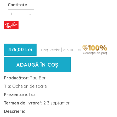
Cantitate
476,00 Lei
Preț vechi:
753,00 Lei
ADAUGĂ ÎN COȘ
Producător:
Ray-Ban
Tip:
Ochelari de soare
Prezentare:
buc
Termen de livrare*:
2-3 saptamani
Descriere: