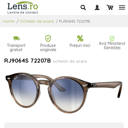
Home
/
Ochelari de soare
/
RJ9064S 72207B
Aviz Ministerul
Transport
Produse
Prețuri mici
Sănătății
gratuit
originale
RJ9064S 72207B
ochelari de soare