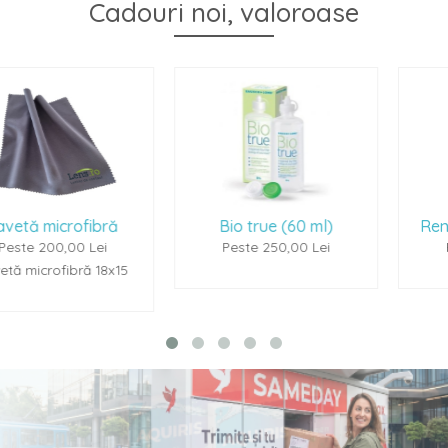
Cadouri noi, valoroase
ră
Bio true (60 ml)
Renu Multiplus (60
Peste 250,00 Lei
Peste 250,00 Lei
x15