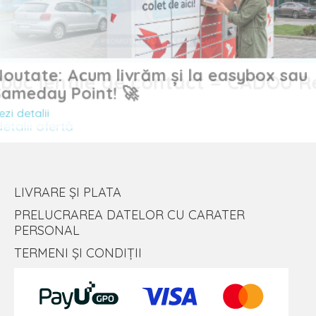
Noutate: Acum livrăm și la easybox sau
uc lentile de contact = CADOU
Sameday Point! 🚀
Vezi detalii
alii ofertă
LIVRARE ȘI PLATA
PRELUCRAREA DATELOR CU CARATER
PERSONAL
TERMENI ȘI CONDIȚII