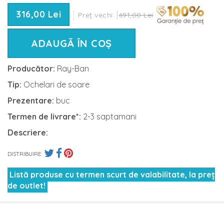
316,00 Lei
Preț vechi:
691,00 Lei
ADAUGĂ ÎN COȘ
Producător:
Ray-Ban
Tip:
Ochelari de soare
Prezentare:
buc
Termen de livrare*:
2-3 saptamani
Descriere:
DISTRIBUIRE:
Listă produse cu termen scurt de valabilitate, la preț
de outlet!