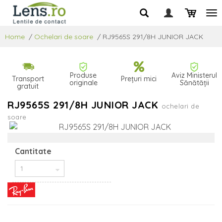
Home
/
Ochelari de soare
/
RJ9565S 291/8H JUNIOR JACK
Produse
Aviz Ministerul
Transport
Prețuri mici
originale
Sănătății
gratuit
RJ9565S 291/8H JUNIOR JACK
ochelari de
soare
Cantitate