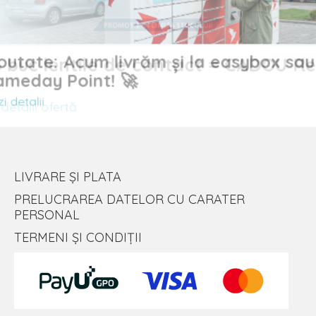
Noutate: Acum livrăm și la easybox sau
uc lentile de contact = CADOU
Sameday Point! 🚀
Vezi detalii
alii ofertă
LIVRARE ȘI PLATA
PRELUCRAREA DATELOR CU CARATER
PERSONAL
TERMENI ȘI CONDIȚII