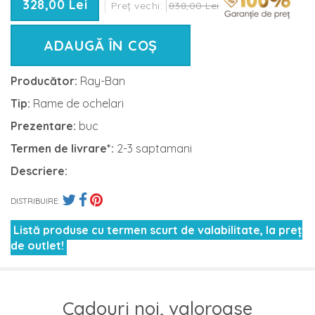
328,00 Lei
Preț vechi:
838,00 Lei
ADAUGĂ ÎN COȘ
Producător:
Ray-Ban
Tip:
Rame de ochelari
Prezentare:
buc
Termen de livrare*:
2-3 saptamani
Descriere:
DISTRIBUIRE:
Listă produse cu termen scurt de valabilitate, la preț
de outlet!
Cadouri noi, valoroase