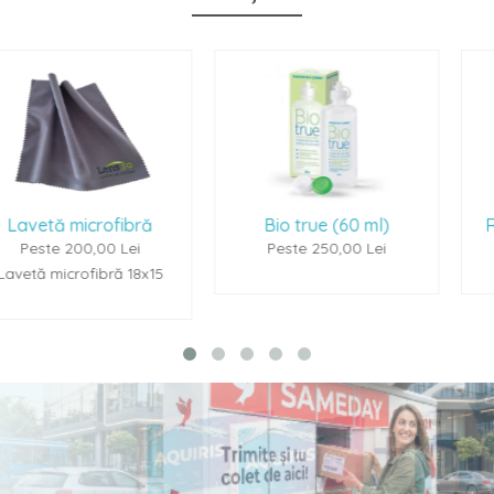
ră
Bio true (60 ml)
Renu Multiplus (6
i
Peste 250,00 Lei
Peste 250,00 Le
8x15