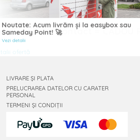
Noutate: Acum livrăm și la easybox sau
uc lentile de contact = CADOU
Sameday Point! 🚀
Vezi detalii
lii ofertă
LIVRARE ȘI PLATA
PRELUCRAREA DATELOR CU CARATER
PERSONAL
TERMENI ȘI CONDIȚII