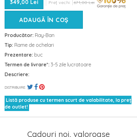
349,00 Lei
Preț vechi:
671,00 Lei
ADAUGĂ ÎN COȘ
Producător:
Ray-Ban
Tip:
Rame de ochelari
Prezentare:
buc
Termen de livrare*:
3-5 zile lucratoare
Descriere:
DISTRIBUIRE:
Listă produse cu termen scurt de valabilitate, la preț
de outlet!
Cadouri noi, valoroase