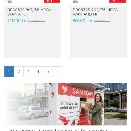
RB0832S 901/58 MEGA
RB0832S 902/R5 MEGA
WAYFARER II
WAYFARER II
1 117,00 Lei
866,00 Lei
1 543,00 Lei
1 235,00 Lei
1
2
3
4
5
»