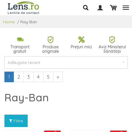
Home
/
Ray-Ban
Transport
Produse
Prețuri mici
Aviz Ministerul
gratuit
originale
Sănătății
1
2
3
4
5
»
Ray-Ban
Filtre