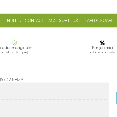
LENTILE DE CONTACT
ACCESORII
OCHELARI DE SOARE
roduse originale
Prețuri mici
la cel mai bun preț
la toate produsele!