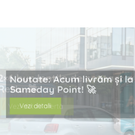
prev
Noutate: Acum livrăm ș
Sameday Point! 🚀
Vezi detalii