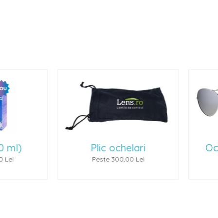
lic ochelari
Ochelari de soare 1
este 300,00 Lei
Peste 500,00 Lei