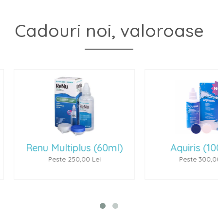
Cadouri noi, valoroase
(60ml)
Aquiris (100 ml)
P
ei
Peste 300,00 Lei
P