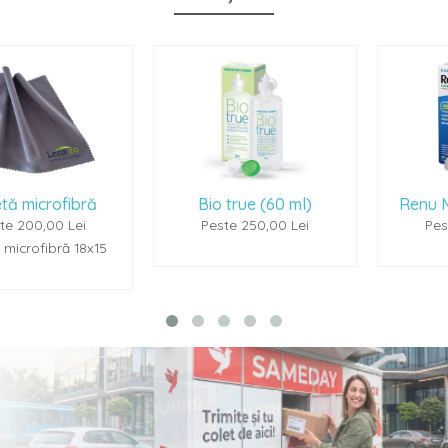
Bio true (60 ml)
Renu Multiplus (60m
Peste 250,00 Lei
Peste 250,00 Lei
15