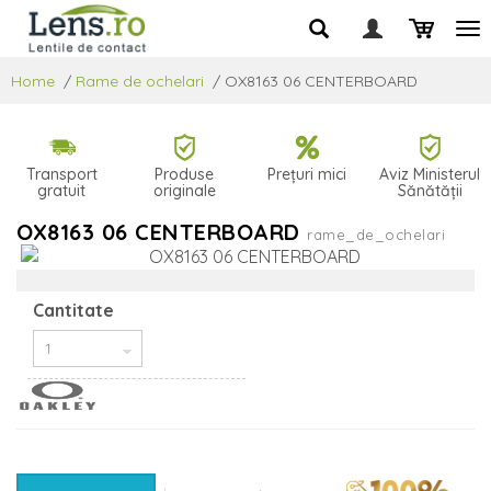
Home
/
Rame de ochelari
/
OX8163 06 CENTERBOARD
Transport
Produse
Prețuri mici
Aviz Ministerul
gratuit
originale
Sănătății
OX8163 06 CENTERBOARD
rame_de_ochelari
Cantitate