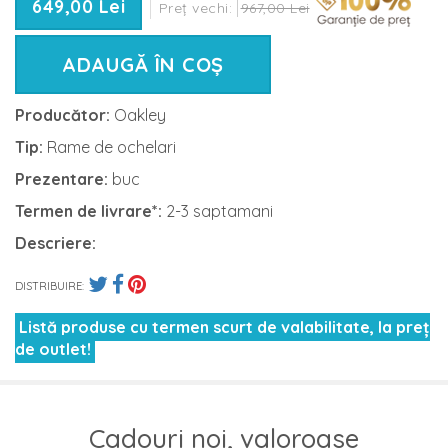
649,00 Lei
Preț vechi:
967,00 Lei
ADAUGĂ ÎN COȘ
Producător:
Oakley
Tip:
Rame de ochelari
Prezentare:
buc
Termen de livrare*:
2-3 saptamani
Descriere:
DISTRIBUIRE:
Listă produse cu termen scurt de valabilitate, la preț
de outlet!
Cadouri noi, valoroase