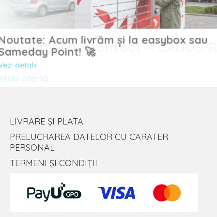
Noutate: Acum livrăm și la easybox sau
uc lentile de contact = CADOU
Sameday Point! 🚀
Vezi detalii
lii ofertă
LIVRARE ȘI PLATA
PRELUCRAREA DATELOR CU CARATER
PERSONAL
TERMENI ȘI CONDIȚII