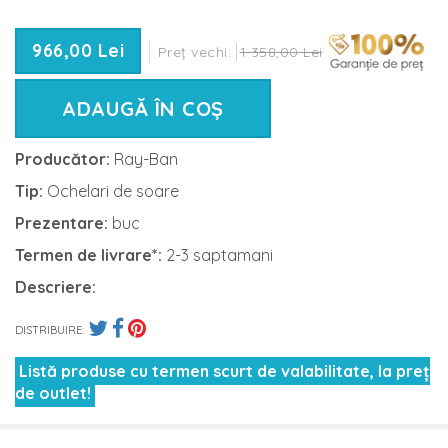
966,00 Lei
Preț vechi:
1 358,00 Lei
ADAUGĂ ÎN COȘ
Producător:
Ray-Ban
Tip:
Ochelari de soare
Prezentare:
buc
Termen de livrare*:
2-3 saptamani
Descriere:
DISTRIBUIRE:
Listă produse cu termen scurt de valabilitate, la preț
de outlet!