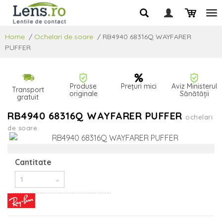
Home
/
Ochelari de soare
/
RB4940 68316Q WAYFARER
PUFFER
Produse
Prețuri mici
Aviz Ministerul
Transport
originale
Sănătății
gratuit
RB4940 68316Q WAYFARER PUFFER
ochelari
de soare
Cantitate