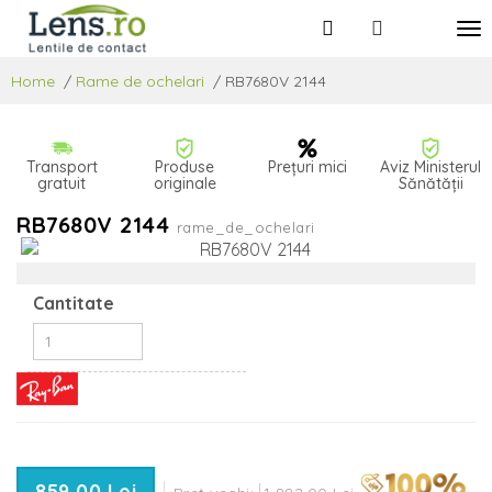
Home
/
Rame de ochelari
/
RB7680V 2144
Transport
Produse
Prețuri mici
Aviz Ministerul
gratuit
originale
Sănătății
RB7680V 2144
rame_de_ochelari
Cantitate
859,00 Lei