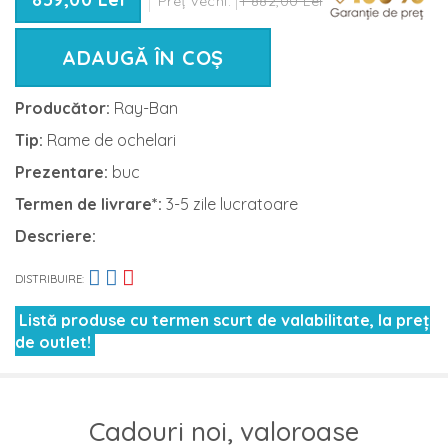
Preț vechi:
1 882,00 Lei
ADAUGĂ ÎN COȘ
Producător:
Ray-Ban
Tip:
Rame de ochelari
Prezentare:
buc
Termen de livrare*:
3-5 zile lucratoare
Descriere:
DISTRIBUIRE:
Listă produse cu termen scurt de valabilitate, la preț
de outlet!
Cadouri noi, valoroase